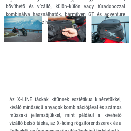
bővíthető és vízálló, külön-külön vagy túradobozzal
kombinálva használhatók, bármilyen GT és adventure
motorkerékpárhoz használhatók.
Az X-LINE táskák kitűnnek esztétikus kinézetükkel,
kiváló minőségű anyagok kombinációjával és számos
műszaki jellemzőjükkel, mint például a kivehető
vízálló belső táska, az X-liding rögzítőrendszerek és a
Fidlock®-os (mágneses rögzítés/kioldás) térképtartó.