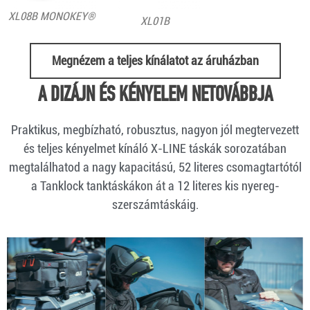
XL08B MONOKEY®
XL01B
Megnézem a teljes kínálatot az áruházban
A DIZÁJN ÉS KÉNYELEM NETOVÁBBJA
Praktikus, megbízható, robusztus, nagyon jól megtervezett
és teljes kényelmet kínáló X-LINE táskák sorozatában
megtalálhatod a nagy kapacitású, 52 literes csomagtartótól
a Tanklock tanktáskákon át a 12 literes kis nyereg-
szerszámtáskáig.