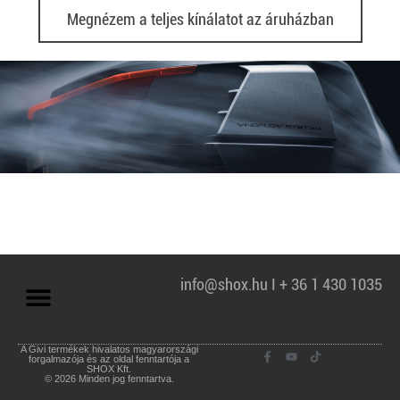
Megnézem a teljes kínálatot az áruházban
info@shox.hu I + 36 1 430 1035
A Givi termékek hivalatos magyarországi
forgalmazója és az oldal fenntartója a
SHOX Kft.
© 2026 Minden jog fenntartva.