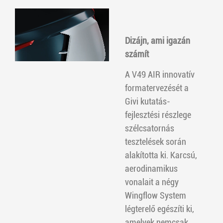
Dizájn, ami igazán
számít
A V49 AIR innovatív
formatervezését a
Givi kutatás-
fejlesztési részlege
szélcsatornás
tesztelések során
alakította ki. Karcsú,
aerodinamikus
vonalait a négy
Wingflow System
légterelő egészíti ki,
amelyek nemcsak