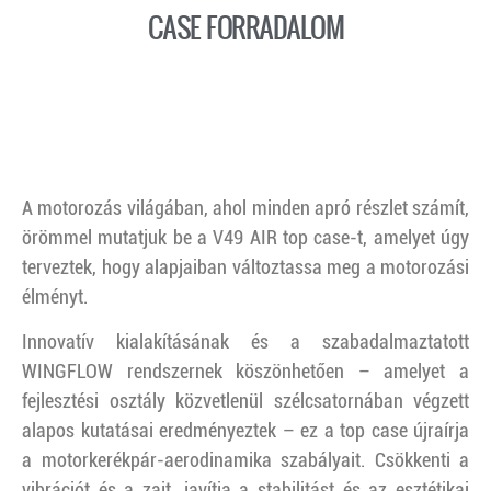
CASE FORRADALOM
A motorozás világában, ahol minden apró részlet számít,
örömmel mutatjuk be a V49 AIR top case-t, amelyet úgy
terveztek, hogy alapjaiban változtassa meg a motorozási
élményt.
Innovatív kialakításának és a szabadalmaztatott
WINGFLOW rendszernek köszönhetően – amelyet a
fejlesztési osztály közvetlenül szélcsatornában végzett
alapos kutatásai eredményeztek – ez a top case újraírja
a motorkerékpár-aerodinamika szabályait. Csökkenti a
vibrációt és a zajt, javítja a stabilitást és az esztétikai