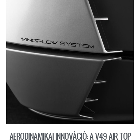
AERODINAMIKAI INNOVÁCIÓ: A V49 AIR TOP