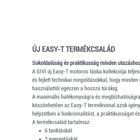
ÚJ EASY-T TERMÉKCSALÁD
Sokoldalúság és praktikusság minden utazáshoz
A GIVI új Easy-T motoros táska kollekciója teljes
és fejlett technikai megoldásokkal, hogy minden 
használattól egészen a hosszú túrákig.
A maximális hatékonyságra és megbízhatóságra
köszönhetően az Easy-T termékvonal azok igényei
helyzetben a funkcionalitást, a praktikusságot és 
A termékcsalád tartalmaz:
6 tanktáskát
2 nyeregtáskát