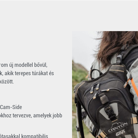
om új modellel bővül,
 akik terepes túrákat és
között.
 Cam-Side
okhoz tervezve, amelyek jobb
tasakkal kompatibilis