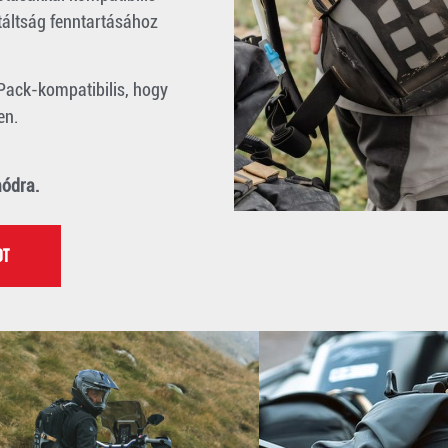
atáltság fenntartásához
Pack-kompatibilis, hogy
en.
módra.
OT