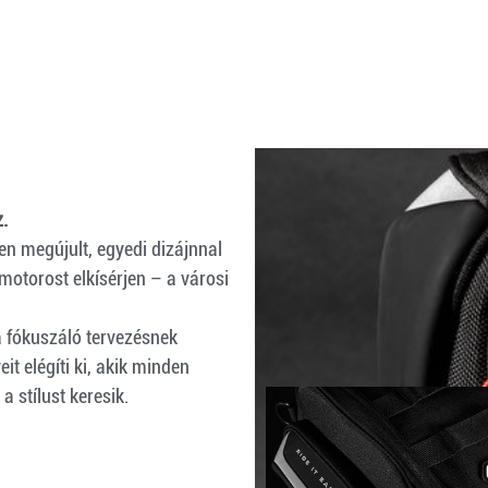
.
en megújult, egyedi dizájnnal
motorost elkísérjen – a városi
 fókuszáló tervezésnek
t elégíti ki, akik minden
a stílust keresik.