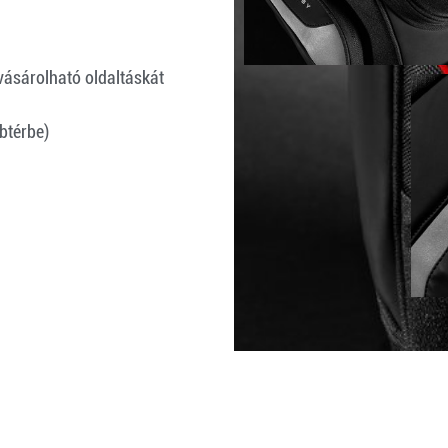
gvásárolható oldaltáskát
btérbe)