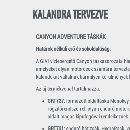
KALANDRA TERVEZVE
CANYON ADVENTURE TÁSKÁK
Határok nélküli erő és sokoldalúság.
A GIVI vízlepergető Canyon táskasorozata hár
amelyeket olyan motorosok számára terveztek,
kalandokat vállalnak bármilyen körülmények 
Az új termékvonal tartalmazza:
GRT727:
formázott oldaltáska Monokey
rögzítőrendszerrel, olyan enduró motor
oldalt magas kipufogóval rendelkeznek.
GRT731:
enduró hátizsák, HydraPack ivó