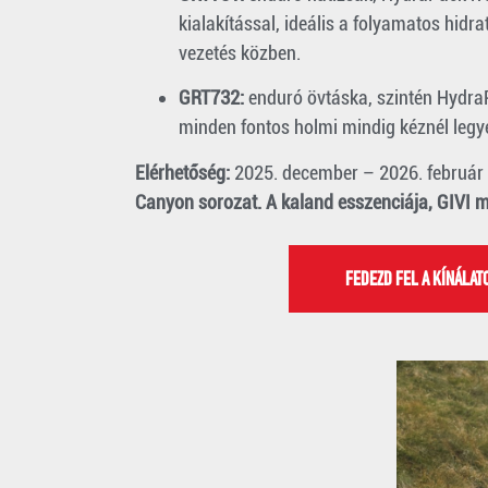
kialakítással, ideális a folyamatos hidr
vezetés közben.
GRT732:
enduró övtáska, szintén Hydra
minden fontos holmi mindig kéznél legy
Elérhetőség:
2025. december – 2026. február
Canyon sorozat. A kaland esszenciája, GIVI 
FEDEZD FEL A KÍNÁLAT