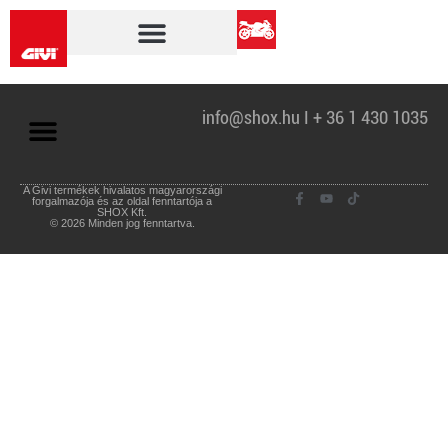
info@shox.hu I + 36 1 430 1035
A Givi termékek hivalatos magyarországi
forgalmazója és az oldal fenntartója a
SHOX Kft.
© 2026 Minden jog fenntartva.